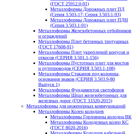
(ГОСТ 25912.0-91)
Металлоформы Дорожных плит ПД
(Серия 3.503-17; Серия 3.503.1-93)
Металлоформы Дорожных плит ПДН
(Серия 3.503.1-91)
Металлоформы Железобетонных отбойников
и ограждений
Металлоформы Плит бетонных тротуарных
(ГОСТ 17608-91)
Металлоформы Плит укреплений конусов и
откосов (СЕРИЯ 3.501.1-156)
Металлоформы Пустотных плит для мостов
и путепроводов (СЕРИЯ 3.503.1-108)
Металлоформы Стаканов под колонны,
основания знаков (СЕРИЯ 3.503.9-80
Выпуск 1)
Металлоформы Фундаментов светофоров
Металлоформы Шпал железобетонных для
железных дорог (ГОСТ 33320-2015)
Металлоформы для инженерных коммуникаций
Металлоформы Колец колодцев
Металлоформы Горловины колодца ВК
Металлоформы Колодезных колец КС
(ГОСТ 8020-2016)
Металлоформы Колодцев кабельной