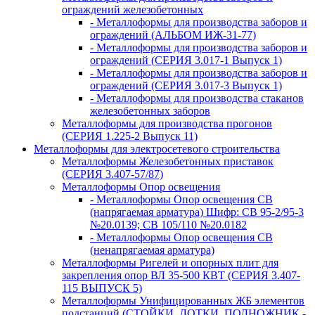
ограждений железобетонных
- Металлоформы для производства заборов и
ограждений (АЛЬБОМ ИЖ-31-77)
- Металлоформы для производства заборов и
ограждений (СЕРИЯ 3.017-1 Выпуск 1)
- Металлоформы для производства заборов и
ограждений (СЕРИЯ 3.017-3 Выпуск 1)
- Металлоформы для производства стаканов
железобетонных заборов
Металлоформы для производства прогонов
(СЕРИЯ 1.225-2 Выпуск 11)
Металлоформы для электросетевого строительства
Металлоформы Железобетонных приставок
(СЕРИЯ 3.407-57/87)
Металлоформы Опор освещения
- Металлоформы Опор освещения СВ
(напрягаемая арматура) Шифр: СВ 95-2/95-3
№20.0139; СВ 105/110 №20.0182
- Металлоформы Опор освещения СВ
(ненапрягаемая арматура)
Металлоформы Ригелей и опорных плит для
закрепления опор ВЛ 35-500 КВТ (СЕРИЯ 3.407-
115 ВЫПУСК 5)
Металлоформы Унифицированных ЖБ элементов
подстанций (СТОЙКИ, ЛОТКИ, ПОДНОЖНИК -