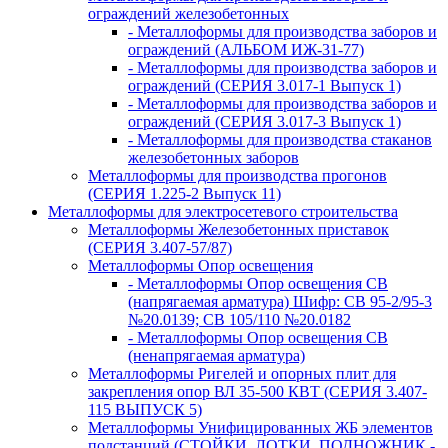
ограждений железобетонных
- Металлоформы для производства заборов и
ограждений (АЛЬБОМ ИЖ-31-77)
- Металлоформы для производства заборов и
ограждений (СЕРИЯ 3.017-1 Выпуск 1)
- Металлоформы для производства заборов и
ограждений (СЕРИЯ 3.017-3 Выпуск 1)
- Металлоформы для производства стаканов
железобетонных заборов
Металлоформы для производства прогонов
(СЕРИЯ 1.225-2 Выпуск 11)
Металлоформы для электросетевого строительства
Металлоформы Железобетонных приставок
(СЕРИЯ 3.407-57/87)
Металлоформы Опор освещения
- Металлоформы Опор освещения СВ
(напрягаемая арматура) Шифр: СВ 95-2/95-3
№20.0139; СВ 105/110 №20.0182
- Металлоформы Опор освещения СВ
(ненапрягаемая арматура)
Металлоформы Ригелей и опорных плит для
закрепления опор ВЛ 35-500 КВТ (СЕРИЯ 3.407-
115 ВЫПУСК 5)
Металлоформы Унифицированных ЖБ элементов
подстанций (СТОЙКИ, ЛОТКИ, ПОДНОЖНИК -