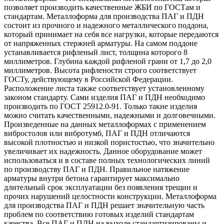
позволяет производить качественные ЖБИ по ГОСТам и
стандартам. Металлоформа для производства ПАГ и ПДН
состоит из прочного и надежного металлического поддона,
который принимает на себя все нагрузки, которые передаются
от напряженных стержней арматуры. На самом поддоне
устанавливается рифленый лист, толщина которого 8
миллиметров. Глубина каждой рифленой грани от 1,7 до 2,0
миллиметров. Высота рифлености строго соответствует
ГОСТу, действующему в Российской Федерации.
Расположение листа также соответствует установленному
законом стандарту. Сами изделия ПАГ и ПДН необходимо
производить по ГОСТ 25912.0-91. Только такие изделия
можно считать качественными, надежными и долговечными.
Произведенные на данных металлоформах с применением
вибростолов или вибротумб, ПАГ и ПДН отличаются
высокой плотностью и низкой пористостью, что значительно
увеличивает их надежность. Данное оборудование может
использоваться и в составе полных технологических линий
по производству ПАГ и ПДН. Правильное натяжение
арматуры внутри бетона гарантирует максимально
длительный срок эксплуатации без появления трещин и
прочих нарушений целостности конструкции. Металлоформа
для производства ПАГ и ПДН решает значительную часть
проблем по соответствию готовых изделий стандартам
качества. Все ПАГ и ПДН на выходе стандартизированы и