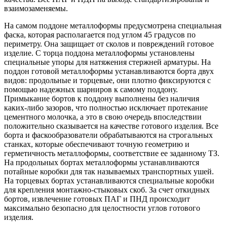
взаимозаменяемы.
На самом поддоне металлоформы предусмотрена специальная
фаска, которая располагается под углом 45 градусов по
периметру. Она защищает от сколов и повреждений готовое
изделие. С торца поддона металлоформы установлены
специальные упоры для натяжения стержней арматуры. На
поддон готовой металлоформы устанавливаются борта двух
видов: продольные и торцевые, они плотно фиксируются с
помощью надежных шарниров к самому поддону.
Примыкание бортов к поддону выполнены без наличия
каких-либо зазоров, что полностью исключает протекание
цементного молочка, а это в свою очередь впоследствии
положительно сказывается на качестве готового изделия. Все
борта и фаскообразователи обрабатываются на строгальных
станках, которые обеспечивают точную геометрию и
герметичность металлоформы, соответствие ее заданному ТЗ.
На продольных бортах металлоформы устанавливаются
потайные коробки для так называемых транспортных ушей.
На торцевых бортах устанавливаются специальные коробки
для крепления монтажно-стыковых скоб. За счет откидных
бортов, извлечение готовых ПАГ и ПНД происходит
максимально безопасно для целостности углов готового
изделия.