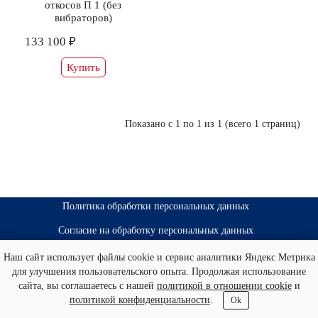
откосов П 1 (без
вибраторов)
133 100 ₽
Купить
Показано с 1 по 1 из 1 (всего 1 страниц)
Политика обработки персональных данных
Согласие на обработку персональных данных
Политика использования файлов cookies
Наш сайт использует файлы cookie и сервис аналитики Яндекс Метрика
для улучшения пользовательского опыта. Продолжая использование
apm16.ru - «АстраПромМаш» © 2026
сайта, вы соглашаетесь с нашей
политикой в отношении cookie
и
политикой конфиденциальности
.
Ok
Создание и продвижение сайтов
«Веб Сервис Онлайн»