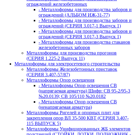
ограждений железобетонных
- Металлоформы для производства заборов и
ограждений (АЛЬБОМ ИЖ-31-77)
- Металлоформы для производства заборов и
ограждений (СЕРИЯ 3.017-1 Выпуск 1)
- Металлоформы для производства заборов и
ограждений (СЕРИЯ 3.017-3 Выпуск 1)
- Металлоформы для производства стаканов
железобетонных заборов
Металлоформы для производства прогонов
(СЕРИЯ 1.225-2 Выпуск 11)
Металлоформы для электросетевого строительства
Металлоформы Железобетонных приставок
(СЕРИЯ 3.407-57/87)
Металлоформы Опор освещения
- Металлоформы Опор освещения СВ
(напрягаемая арматура) Шифр: СВ 95-2/95-3
№20.0139; СВ 105/110 №20.0182
- Металлоформы Опор освещения СВ
(ненапрягаемая арматура)
Металлоформы Ригелей и опорных плит для
закрепления опор ВЛ 35-500 КВТ (СЕРИЯ 3.407-
115 ВЫПУСК 5)
Металлоформы Унифицированных ЖБ элементов
подстанций (СТОЙКИ, ЛОТКИ, ПОДНОЖНИК -