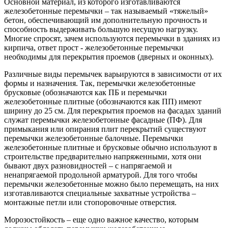
Основной материал, из которого изготавливаются
железобетонные перемычки – так называемый «тяжелый»
бетон, обеспечивающий им дополнительную прочность и
способность выдерживать большую несущую нагрузку.
Многие спросят, зачем используются перемычки в зданиях из
кирпича, ответ прост - железобетонные перемычки
необходимы для перекрытия проемов (дверных и оконных).
Различные виды перемычек варьируются в зависимости от их
формы и назначения. Так, перемычки железобетонные
брусковые (обозначаются как ПБ и перемычки
железобетонные плитные (обозначаются как ПП) имеют
ширину до 25 см. Для перекрытия проемов на фасадах зданий
служат перемычки железобетонные фасадные (ПФ). Для
примыкания или опирания плит перекрытий существуют
перемычки железобетонные балочные. Перемычки
железобетонные плитные и брусковые обычно используют в
строительстве предварительно напряженными, хотя они
бывают двух разновидностей – с напрягаемой и
ненапрягаемой продольной арматурой. Для того чтобы
перемычки железобетонные можно было перемещать, на них
изготавливаются специальные захватные устройства –
монтажные петли или стопоровочные отверстия.
Морозостойкость – еще одно важное качество, которым