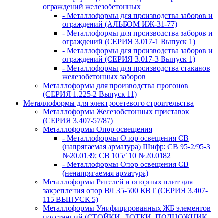
ограждений железобетонных
- Металлоформы для производства заборов и
ограждений (АЛЬБОМ ИЖ-31-77)
- Металлоформы для производства заборов и
ограждений (СЕРИЯ 3.017-1 Выпуск 1)
- Металлоформы для производства заборов и
ограждений (СЕРИЯ 3.017-3 Выпуск 1)
- Металлоформы для производства стаканов
железобетонных заборов
Металлоформы для производства прогонов
(СЕРИЯ 1.225-2 Выпуск 11)
Металлоформы для электросетевого строительства
Металлоформы Железобетонных приставок
(СЕРИЯ 3.407-57/87)
Металлоформы Опор освещения
- Металлоформы Опор освещения СВ
(напрягаемая арматура) Шифр: СВ 95-2/95-3
№20.0139; СВ 105/110 №20.0182
- Металлоформы Опор освещения СВ
(ненапрягаемая арматура)
Металлоформы Ригелей и опорных плит для
закрепления опор ВЛ 35-500 КВТ (СЕРИЯ 3.407-
115 ВЫПУСК 5)
Металлоформы Унифицированных ЖБ элементов
подстанций (СТОЙКИ, ЛОТКИ, ПОДНОЖНИК -