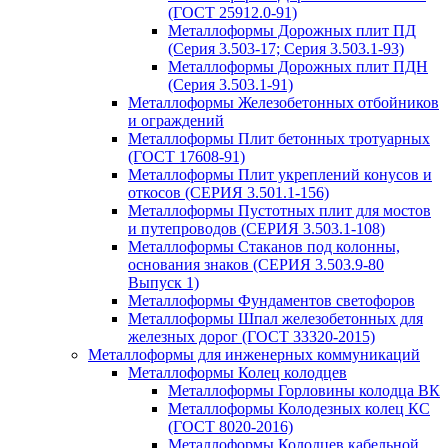
(ГОСТ 25912.0-91)
Металлоформы Дорожных плит ПД
(Серия 3.503-17; Серия 3.503.1-93)
Металлоформы Дорожных плит ПДН
(Серия 3.503.1-91)
Металлоформы Железобетонных отбойников
и ограждений
Металлоформы Плит бетонных тротуарных
(ГОСТ 17608-91)
Металлоформы Плит укреплений конусов и
откосов (СЕРИЯ 3.501.1-156)
Металлоформы Пустотных плит для мостов
и путепроводов (СЕРИЯ 3.503.1-108)
Металлоформы Стаканов под колонны,
основания знаков (СЕРИЯ 3.503.9-80
Выпуск 1)
Металлоформы Фундаментов светофоров
Металлоформы Шпал железобетонных для
железных дорог (ГОСТ 33320-2015)
Металлоформы для инженерных коммуникаций
Металлоформы Колец колодцев
Металлоформы Горловины колодца ВК
Металлоформы Колодезных колец КС
(ГОСТ 8020-2016)
Металлоформы Колодцев кабельной