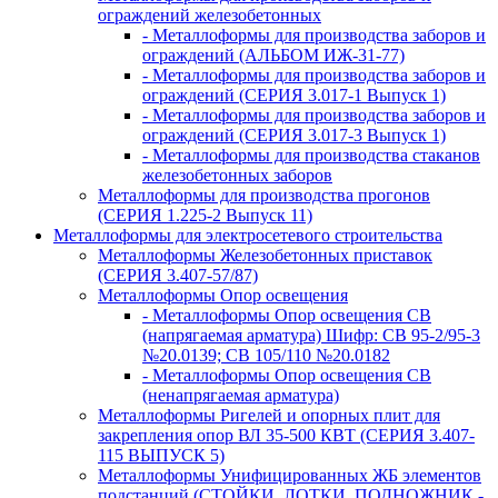
ограждений железобетонных
- Металлоформы для производства заборов и
ограждений (АЛЬБОМ ИЖ-31-77)
- Металлоформы для производства заборов и
ограждений (СЕРИЯ 3.017-1 Выпуск 1)
- Металлоформы для производства заборов и
ограждений (СЕРИЯ 3.017-3 Выпуск 1)
- Металлоформы для производства стаканов
железобетонных заборов
Металлоформы для производства прогонов
(СЕРИЯ 1.225-2 Выпуск 11)
Металлоформы для электросетевого строительства
Металлоформы Железобетонных приставок
(СЕРИЯ 3.407-57/87)
Металлоформы Опор освещения
- Металлоформы Опор освещения СВ
(напрягаемая арматура) Шифр: СВ 95-2/95-3
№20.0139; СВ 105/110 №20.0182
- Металлоформы Опор освещения СВ
(ненапрягаемая арматура)
Металлоформы Ригелей и опорных плит для
закрепления опор ВЛ 35-500 КВТ (СЕРИЯ 3.407-
115 ВЫПУСК 5)
Металлоформы Унифицированных ЖБ элементов
подстанций (СТОЙКИ, ЛОТКИ, ПОДНОЖНИК -