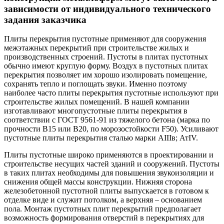
зависимости от индивидуального технического
задания заказчика
Плиты перекрытия пустотные применяют для сооружения
межэтажных перекрытий при строительстве жилых и
производственных строений. Пустоты в плитах пустотных
обычно имеют круглую форму. Воздух в пустотных плитах
перекрытия позволяет им хорошо изолировать помещение,
сохранять тепло и поглощать звуки. Именно поэтому
наиболее часто плиты перекрытия пустотные используют при
строительстве жилых помещений. В нашей компании
изготавливают многопустотные плиты перекрытия в
соответствии с ГОСТ 9561-91 из тяжелого бетона (марка по
прочности В15 или В20, по морозостойкости F50). Усиливают
пустотные плиты перекрытия сталью марки АIIIв; АтIV.
Плиты пустотные широко применяются в проектировании и
строительстве несущих частей зданий и сооружений. Пустоты
в таких плитах необходимы для повышения звукоизоляции и
снижения общей массы конструкции. Нижняя сторона
железобетонной пустотной плиты выпускается в готовом к
отделке виде и служит потолком, а верхняя – основанием
пола. Монтаж пустотных плит перекрытий предполагает
возможность формирования отверстий в перекрытиях для