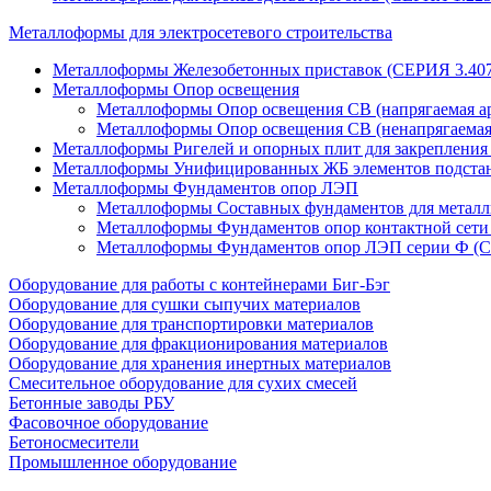
Металлоформы для электросетевого строительства
Металлоформы Железобетонных приставок (СЕРИЯ 3.407
Металлоформы Опор освещения
Металлоформы Опор освещения СВ (напрягаемая ар
Металлоформы Опор освещения СВ (ненапрягаемая
Металлоформы Ригелей и опорных плит для закреплени
Металлоформы Унифицированных ЖБ элементов подс
Металлоформы Фундаментов опор ЛЭП
Металлоформы Составных фундаментов для метал
Металлоформы Фундаментов опор контактной се
Металлоформы Фундаментов опор ЛЭП серии Ф (С
Оборудование для работы с контейнерами Биг-Бэг
Оборудование для сушки сыпучих материалов
Оборудование для транспортировки материалов
Оборудование для фракционирования материалов
Оборудование для хранения инертных материалов
Смесительное оборудование для сухих смесей
Бетонные заводы РБУ
Фасовочное оборудование
Бетоносмесители
Промышленное оборудование