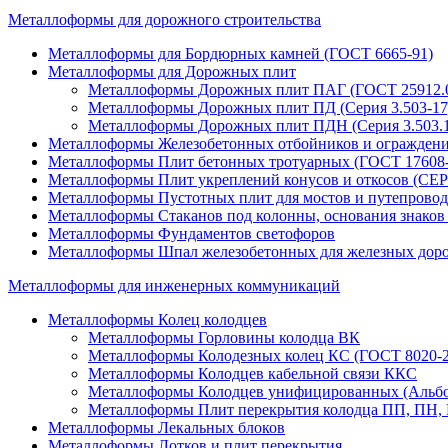
Металлоформы для дорожного строительства
Металлоформы для Бордюрных камней (ГОСТ 6665-91)
Металлоформы для Дорожных плит
Металлоформы Дорожных плит ПАГ (ГОСТ 25912.0
Металлоформы Дорожных плит ПД (Серия 3.503-17; 
Металлоформы Дорожных плит ПДН (Серия 3.503.1
Металлоформы Железобетонных отбойников и огражден
Металлоформы Плит бетонных тротуарных (ГОСТ 17608-
Металлоформы Плит укреплений конусов и откосов (СЕР
Металлоформы Пустотных плит для мостов и путепровод
Металлоформы Стаканов под колонны, основания знаков 
Металлоформы Фундаментов светофоров
Металлоформы Шпал железобетонных для железных доро
Металлоформы для инженерных коммуникаций
Металлоформы Колец колодцев
Металлоформы Горловины колодца ВК
Металлоформы Колодезных колец КС (ГОСТ 8020-2
Металлоформы Колодцев кабельной связи ККС
Металлоформы Колодцев унифицированных (Альбо
Металлоформы Плит перекрытия колодца ПП, ПН, К
Металлоформы Лекальных блоков
Металлоформы Лотков и плит перекрытия