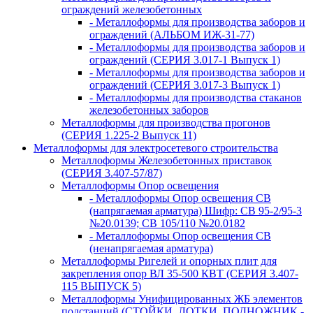
ограждений железобетонных
- Металлоформы для производства заборов и
ограждений (АЛЬБОМ ИЖ-31-77)
- Металлоформы для производства заборов и
ограждений (СЕРИЯ 3.017-1 Выпуск 1)
- Металлоформы для производства заборов и
ограждений (СЕРИЯ 3.017-3 Выпуск 1)
- Металлоформы для производства стаканов
железобетонных заборов
Металлоформы для производства прогонов
(СЕРИЯ 1.225-2 Выпуск 11)
Металлоформы для электросетевого строительства
Металлоформы Железобетонных приставок
(СЕРИЯ 3.407-57/87)
Металлоформы Опор освещения
- Металлоформы Опор освещения СВ
(напрягаемая арматура) Шифр: СВ 95-2/95-3
№20.0139; СВ 105/110 №20.0182
- Металлоформы Опор освещения СВ
(ненапрягаемая арматура)
Металлоформы Ригелей и опорных плит для
закрепления опор ВЛ 35-500 КВТ (СЕРИЯ 3.407-
115 ВЫПУСК 5)
Металлоформы Унифицированных ЖБ элементов
подстанций (СТОЙКИ, ЛОТКИ, ПОДНОЖНИК -