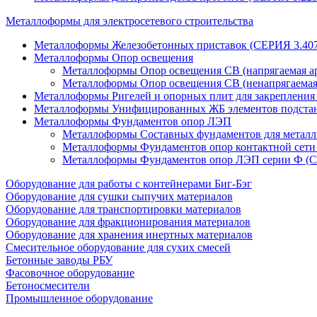
Металлоформы для электросетевого строительства
Металлоформы Железобетонных приставок (СЕРИЯ 3.407
Металлоформы Опор освещения
Металлоформы Опор освещения СВ (напрягаемая ар
Металлоформы Опор освещения СВ (ненапрягаемая
Металлоформы Ригелей и опорных плит для закреплени
Металлоформы Унифицированных ЖБ элементов подс
Металлоформы Фундаментов опор ЛЭП
Металлоформы Составных фундаментов для метал
Металлоформы Фундаментов опор контактной се
Металлоформы Фундаментов опор ЛЭП серии Ф (С
Оборудование для работы с контейнерами Биг-Бэг
Оборудование для сушки сыпучих материалов
Оборудование для транспортировки материалов
Оборудование для фракционирования материалов
Оборудование для хранения инертных материалов
Смесительное оборудование для сухих смесей
Бетонные заводы РБУ
Фасовочное оборудование
Бетоносмесители
Промышленное оборудование