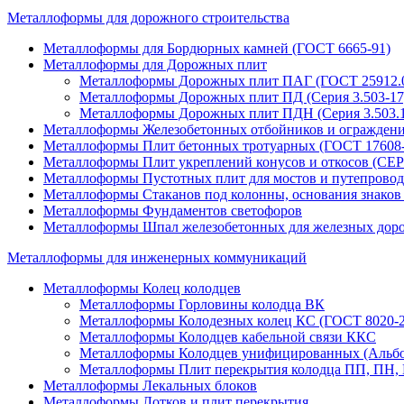
Металлоформы для дорожного строительства
Металлоформы для Бордюрных камней (ГОСТ 6665-91)
Металлоформы для Дорожных плит
Металлоформы Дорожных плит ПАГ (ГОСТ 25912.0
Металлоформы Дорожных плит ПД (Серия 3.503-17; 
Металлоформы Дорожных плит ПДН (Серия 3.503.1
Металлоформы Железобетонных отбойников и огражден
Металлоформы Плит бетонных тротуарных (ГОСТ 17608-
Металлоформы Плит укреплений конусов и откосов (СЕР
Металлоформы Пустотных плит для мостов и путепровод
Металлоформы Стаканов под колонны, основания знаков 
Металлоформы Фундаментов светофоров
Металлоформы Шпал железобетонных для железных доро
Металлоформы для инженерных коммуникаций
Металлоформы Колец колодцев
Металлоформы Горловины колодца ВК
Металлоформы Колодезных колец КС (ГОСТ 8020-2
Металлоформы Колодцев кабельной связи ККС
Металлоформы Колодцев унифицированных (Альбо
Металлоформы Плит перекрытия колодца ПП, ПН, К
Металлоформы Лекальных блоков
Металлоформы Лотков и плит перекрытия