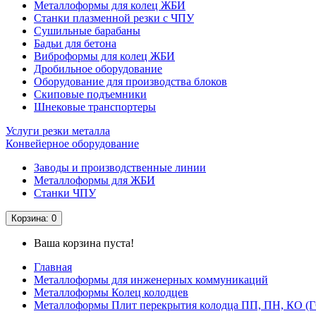
Металлоформы для колец ЖБИ
Станки плазменной резки с ЧПУ
Сушильные барабаны
Бадьи для бетона
Виброформы для колец ЖБИ
Дробильное оборудование
Оборудование для производства блоков
Скиповые подъемники
Шнековые транспортеры
Услуги резки металла
Конвейерное оборудование
Заводы и производственные линии
Металлоформы для ЖБИ
Станки ЧПУ
Корзина
: 0
Ваша корзина пуста!
Главная
Металлоформы для инженерных коммуникаций
Металлоформы Колец колодцев
Металлоформы Плит перекрытия колодца ПП, ПН, КО (ГО