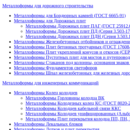
Металлоформы для дорожного строительства
Металлоформы для Бордюрных камней (ГОСТ 6665-91)
Металлоформы для Дорожных плит
Металлоформы Дорожных плит ПАГ (ГОСТ 25912.0
Металлоформы Дорожных плит ПД (Серия 3.503-17; 
Металлоформы Дорожных плит ПДН (Серия 3.503.1
Металлоформы Железобетонных отбойников и огражден
Металлоформы Плит бетонных тротуарных (ГОСТ 17608-
Металлоформы Плит укреплений конусов и откосов (СЕР
Металлоформы Пустотных плит для мостов и путепровод
Металлоформы Стаканов под колонны, основания знаков 
Металлоформы Фундаментов светофоров
Металлоформы Шпал железобетонных для железных доро
Металлоформы для инженерных коммуникаций
Металлоформы Колец колодцев
Металлоформы Горловины колодца ВК
Металлоформы Колодезных колец КС (ГОСТ 8020-2
Металлоформы Колодцев кабельной связи ККС
Металлоформы Колодцев унифицированных (Альбо
Металлоформы Плит перекрытия колодца ПП, ПН, К
Металлоформы Лекальных блоков
Металлоформы Лотков и плит перекрытия