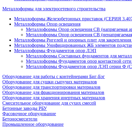
Металлоформы для электросетевого строительства
Металлоформы Железобетонных приставок (СЕРИЯ 3.407
Металлоформы Опор освещения
Металлоформы Опор освещения СВ (напрягаемая ар
Металлоформы Опор освещения СВ (ненапрягаемая
Металлоформы Ригелей и опорных плит для закреплени
Металлоформы Унифицированных ЖБ элементов подс
Металлоформы Фундаментов опор ЛЭП
Металлоформы Составных фундаментов для метал
Металлоформы Фундаментов опор контактной се
Металлоформы Фундаментов опор ЛЭП серии Ф (С
Оборудование для работы с контейнерами Биг-Бэг
Оборудование для сушки сыпучих материалов
Оборудование для транспортировки материалов
Оборудование для фракционирования материалов
Оборудование для хранения инертных материалов
Смесительное оборудование для сухих смесей
Бетонные заводы РБУ
Фасовочное оборудование
Бетоносмесители
Промышленное оборудование