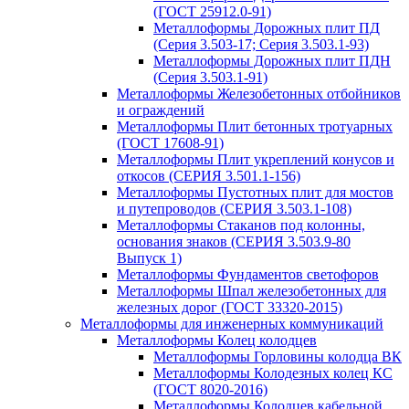
(ГОСТ 25912.0-91)
Металлоформы Дорожных плит ПД
(Серия 3.503-17; Серия 3.503.1-93)
Металлоформы Дорожных плит ПДН
(Серия 3.503.1-91)
Металлоформы Железобетонных отбойников
и ограждений
Металлоформы Плит бетонных тротуарных
(ГОСТ 17608-91)
Металлоформы Плит укреплений конусов и
откосов (СЕРИЯ 3.501.1-156)
Металлоформы Пустотных плит для мостов
и путепроводов (СЕРИЯ 3.503.1-108)
Металлоформы Стаканов под колонны,
основания знаков (СЕРИЯ 3.503.9-80
Выпуск 1)
Металлоформы Фундаментов светофоров
Металлоформы Шпал железобетонных для
железных дорог (ГОСТ 33320-2015)
Металлоформы для инженерных коммуникаций
Металлоформы Колец колодцев
Металлоформы Горловины колодца ВК
Металлоформы Колодезных колец КС
(ГОСТ 8020-2016)
Металлоформы Колодцев кабельной