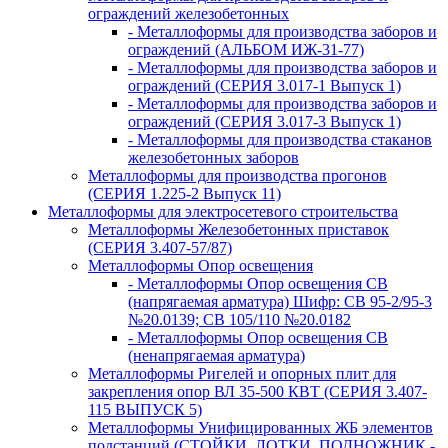
ограждений железобетонных
- Металлоформы для производства заборов и
ограждений (АЛЬБОМ ИЖ-31-77)
- Металлоформы для производства заборов и
ограждений (СЕРИЯ 3.017-1 Выпуск 1)
- Металлоформы для производства заборов и
ограждений (СЕРИЯ 3.017-3 Выпуск 1)
- Металлоформы для производства стаканов
железобетонных заборов
Металлоформы для производства прогонов
(СЕРИЯ 1.225-2 Выпуск 11)
Металлоформы для электросетевого строительства
Металлоформы Железобетонных приставок
(СЕРИЯ 3.407-57/87)
Металлоформы Опор освещения
- Металлоформы Опор освещения СВ
(напрягаемая арматура) Шифр: СВ 95-2/95-3
№20.0139; СВ 105/110 №20.0182
- Металлоформы Опор освещения СВ
(ненапрягаемая арматура)
Металлоформы Ригелей и опорных плит для
закрепления опор ВЛ 35-500 КВТ (СЕРИЯ 3.407-
115 ВЫПУСК 5)
Металлоформы Унифицированных ЖБ элементов
подстанций (СТОЙКИ, ЛОТКИ, ПОДНОЖНИК -