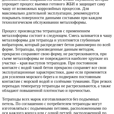
упрощает процесс выемки готового ЖБИ и защищает саму
чашу от возможных коррозийных процессов. Для
максимально длительной эксплуатации, рекомендуется
покрывать поверхности данными составами при каждом
технологическом обслуживании металлоформы.
Процесс производства тетраподов с применением
металлоформы состоит в следующем. Смесь заливается в чашу
металлоформы для тетрапода и уплотняется глубинным
вибратором, который распределяет бетон равномерно по всей
форме. Тетраподы, произведенные данным методом,
прекрасно сохраняют свою форму, не растрескиваются, при
съеме металлоформы не повреждаются наиболее хрупкие их
участки – края выступов тетраподов. При постоянном
контакте с водой такой бетон прекрасно сохраняет все свои
эксплуатационные характеристики, даже если применяется
для усиления морского берега и подвержен постоянным
контактам с морской водой и солёными туманами. При резких
перепадах температур тетраподы не растрескиваются, а также
обладают повышенной плотностью и прочностью.
Тетраподы всех марок изготавливаются без подъемных
петель. По соглашению с потребителем тетраподы могут
изготовляться с подъемными петлями, расположенными по
оси каждого конуса или с одной петлей, расположенной по