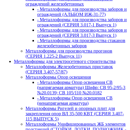
ограждений железобетонных
- Металлоформы для производства заборов и
ограждений (АЛЬБОМ ИЖ-31-77)
- Металлоформы для производства заборов и
ограждений (СЕРИЯ 3.017-1 Выпуск 1)
- Металлоформы для производства заборов и
ограждений (СЕРИЯ 3.017-3 Выпуск 1)
- Металлоформы для производства стаканов
железобетонных заборов
Металлоформы для производства прогонов
(СЕРИЯ 1.225-2 Выпуск 11)
Металлоформы для электросетевого строительства
Металлоформы Железобетонных приставок
(СЕРИЯ 3.407-57/87)
Металлоформы Опор освещения
- Металлоформы Опор освещения СВ
(напрягаемая арматура) Шифр: СВ 95-2/95-3
№20.0139; СВ 105/110 №20.0182
- Металлоформы Опор освещения СВ
(ненапрягаемая арматура)
Металлоформы Ригелей и опорных плит для
закрепления опор ВЛ 35-500 КВТ (СЕРИЯ 3.407-
115 ВЫПУСК 5)
Металлоформы Унифицированных ЖБ элементов
подстанций (СТОЙКИ, ЛОТКИ, ПОДНОЖНИК -