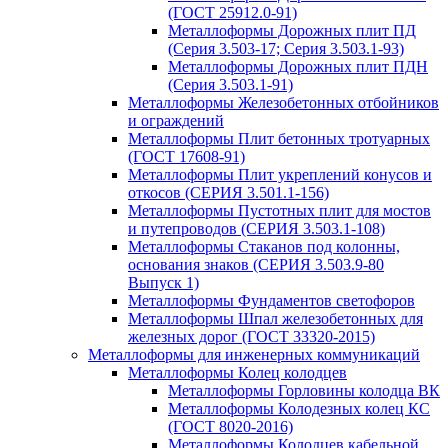
(ГОСТ 25912.0-91)
Металлоформы Дорожных плит ПД
(Серия 3.503-17; Серия 3.503.1-93)
Металлоформы Дорожных плит ПДН
(Серия 3.503.1-91)
Металлоформы Железобетонных отбойников
и ограждений
Металлоформы Плит бетонных тротуарных
(ГОСТ 17608-91)
Металлоформы Плит укреплений конусов и
откосов (СЕРИЯ 3.501.1-156)
Металлоформы Пустотных плит для мостов
и путепроводов (СЕРИЯ 3.503.1-108)
Металлоформы Стаканов под колонны,
основания знаков (СЕРИЯ 3.503.9-80
Выпуск 1)
Металлоформы Фундаментов светофоров
Металлоформы Шпал железобетонных для
железных дорог (ГОСТ 33320-2015)
Металлоформы для инженерных коммуникаций
Металлоформы Колец колодцев
Металлоформы Горловины колодца ВК
Металлоформы Колодезных колец КС
(ГОСТ 8020-2016)
Металлоформы Колодцев кабельной