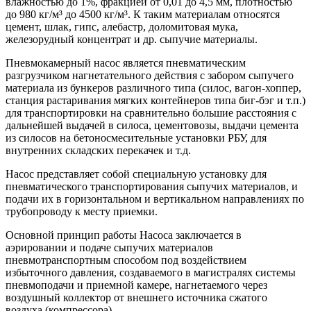
влажностью до 1%, фракцией от 0,01 до 4,5 мм, плотностью
до 980 кг/м³ до 4500 кг/м³. К таким материалам относятся
цемент, шлак, гипс, алебастр, доломитовая мука,
железорудный концентрат и др. сыпучие материалы.
Пневмокамерный насос является пневматическим
разгрузчиком нагнетательного действия с забором сыпучего
материала из бункеров различного типа (силос, вагон-хоппер,
станция растаривания мягких контейнеров типа биг-бэг и т.п.)
для транспортировки на сравнительно большие расстояния с
дальнейшей выдачей в силоса, цементовозы, выдачи цемента
из силосов на бетоносмесительные установки РБУ, для
внутренних складских перекачек и т.д.
Насос представляет собой специальную установку для
пневматического транспортирования сыпучих материалов, и
подачи их в горизонтальном и вертикальном направлениях по
трубопроводу к месту приемки.
Основной принцип работы Насоса заключается в
аэрировании и подаче сыпучих материалов
пневмотранспортным способом под воздействием
избыточного давления, создаваемого в магистралях системы
пневмоподачи и приемной камере, нагнетаемого через
воздушный коллектор от внешнего источника сжатого
воздуха (компрессора).