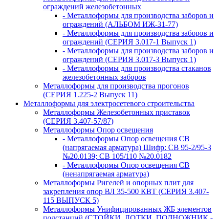
ограждений железобетонных
- Металлоформы для производства заборов и
ограждений (АЛЬБОМ ИЖ-31-77)
- Металлоформы для производства заборов и
ограждений (СЕРИЯ 3.017-1 Выпуск 1)
- Металлоформы для производства заборов и
ограждений (СЕРИЯ 3.017-3 Выпуск 1)
- Металлоформы для производства стаканов
железобетонных заборов
Металлоформы для производства прогонов
(СЕРИЯ 1.225-2 Выпуск 11)
Металлоформы для электросетевого строительства
Металлоформы Железобетонных приставок
(СЕРИЯ 3.407-57/87)
Металлоформы Опор освещения
- Металлоформы Опор освещения СВ
(напрягаемая арматура) Шифр: СВ 95-2/95-3
№20.0139; СВ 105/110 №20.0182
- Металлоформы Опор освещения СВ
(ненапрягаемая арматура)
Металлоформы Ригелей и опорных плит для
закрепления опор ВЛ 35-500 КВТ (СЕРИЯ 3.407-
115 ВЫПУСК 5)
Металлоформы Унифицированных ЖБ элементов
подстанций (СТОЙКИ, ЛОТКИ, ПОДНОЖНИК -