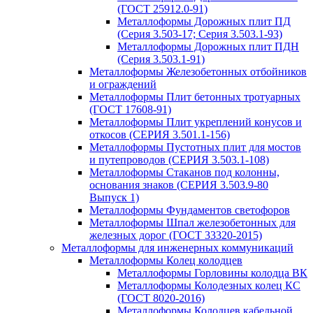
(ГОСТ 25912.0-91)
Металлоформы Дорожных плит ПД
(Серия 3.503-17; Серия 3.503.1-93)
Металлоформы Дорожных плит ПДН
(Серия 3.503.1-91)
Металлоформы Железобетонных отбойников
и ограждений
Металлоформы Плит бетонных тротуарных
(ГОСТ 17608-91)
Металлоформы Плит укреплений конусов и
откосов (СЕРИЯ 3.501.1-156)
Металлоформы Пустотных плит для мостов
и путепроводов (СЕРИЯ 3.503.1-108)
Металлоформы Стаканов под колонны,
основания знаков (СЕРИЯ 3.503.9-80
Выпуск 1)
Металлоформы Фундаментов светофоров
Металлоформы Шпал железобетонных для
железных дорог (ГОСТ 33320-2015)
Металлоформы для инженерных коммуникаций
Металлоформы Колец колодцев
Металлоформы Горловины колодца ВК
Металлоформы Колодезных колец КС
(ГОСТ 8020-2016)
Металлоформы Колодцев кабельной