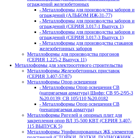
ограждений железобетонных
- Металлоформы для производства заборов и
ограждений (АЛЬБОМ ИЖ-31-77)
- Металлоформы для производства заборов и
ограждений (СЕРИЯ 3.017-1 Выпуск 1)
- Металлоформы для производства заборов и
ограждений (СЕРИЯ 3.017-3 Выпуск 1)
- Металлоформы для производства стаканов
железобетонных заборов
Металлоформы для производства прогонов
(СЕРИЯ 1.225-2 Выпуск 11)
Металлоформы для электросетевого строительства
Металлоформы Железобетонных приставок
(СЕРИЯ 3.407-57/87)
Металлоформы Опор освещения
- Металлоформы Опор освещения СВ
(напрягаемая арматура) Шифр: СВ 95-2/95-3
№20.0139; СВ 105/110 №20.0182
- Металлоформы Опор освещения СВ
(ненапрягаемая арматура)
Металлоформы Ригелей и опорных плит для
закрепления опор ВЛ 35-500 КВТ (СЕРИЯ 3.407-
115 ВЫПУСК 5)
Металлоформы Унифицированных ЖБ элементов
подстанций (СТОЙКИ, ЛОТКИ, ПОДНОЖНИК -