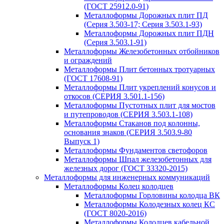
(ГОСТ 25912.0-91)
Металлоформы Дорожных плит ПД
(Серия 3.503-17; Серия 3.503.1-93)
Металлоформы Дорожных плит ПДН
(Серия 3.503.1-91)
Металлоформы Железобетонных отбойников
и ограждений
Металлоформы Плит бетонных тротуарных
(ГОСТ 17608-91)
Металлоформы Плит укреплений конусов и
откосов (СЕРИЯ 3.501.1-156)
Металлоформы Пустотных плит для мостов
и путепроводов (СЕРИЯ 3.503.1-108)
Металлоформы Стаканов под колонны,
основания знаков (СЕРИЯ 3.503.9-80
Выпуск 1)
Металлоформы Фундаментов светофоров
Металлоформы Шпал железобетонных для
железных дорог (ГОСТ 33320-2015)
Металлоформы для инженерных коммуникаций
Металлоформы Колец колодцев
Металлоформы Горловины колодца ВК
Металлоформы Колодезных колец КС
(ГОСТ 8020-2016)
Металлоформы Колодцев кабельной