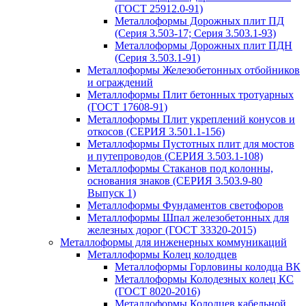
(ГОСТ 25912.0-91)
Металлоформы Дорожных плит ПД
(Серия 3.503-17; Серия 3.503.1-93)
Металлоформы Дорожных плит ПДН
(Серия 3.503.1-91)
Металлоформы Железобетонных отбойников
и ограждений
Металлоформы Плит бетонных тротуарных
(ГОСТ 17608-91)
Металлоформы Плит укреплений конусов и
откосов (СЕРИЯ 3.501.1-156)
Металлоформы Пустотных плит для мостов
и путепроводов (СЕРИЯ 3.503.1-108)
Металлоформы Стаканов под колонны,
основания знаков (СЕРИЯ 3.503.9-80
Выпуск 1)
Металлоформы Фундаментов светофоров
Металлоформы Шпал железобетонных для
железных дорог (ГОСТ 33320-2015)
Металлоформы для инженерных коммуникаций
Металлоформы Колец колодцев
Металлоформы Горловины колодца ВК
Металлоформы Колодезных колец КС
(ГОСТ 8020-2016)
Металлоформы Колодцев кабельной