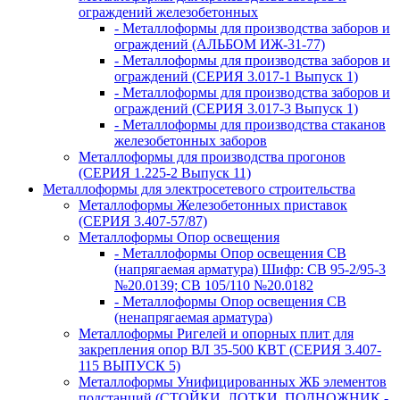
ограждений железобетонных
- Металлоформы для производства заборов и
ограждений (АЛЬБОМ ИЖ-31-77)
- Металлоформы для производства заборов и
ограждений (СЕРИЯ 3.017-1 Выпуск 1)
- Металлоформы для производства заборов и
ограждений (СЕРИЯ 3.017-3 Выпуск 1)
- Металлоформы для производства стаканов
железобетонных заборов
Металлоформы для производства прогонов
(СЕРИЯ 1.225-2 Выпуск 11)
Металлоформы для электросетевого строительства
Металлоформы Железобетонных приставок
(СЕРИЯ 3.407-57/87)
Металлоформы Опор освещения
- Металлоформы Опор освещения СВ
(напрягаемая арматура) Шифр: СВ 95-2/95-3
№20.0139; СВ 105/110 №20.0182
- Металлоформы Опор освещения СВ
(ненапрягаемая арматура)
Металлоформы Ригелей и опорных плит для
закрепления опор ВЛ 35-500 КВТ (СЕРИЯ 3.407-
115 ВЫПУСК 5)
Металлоформы Унифицированных ЖБ элементов
подстанций (СТОЙКИ, ЛОТКИ, ПОДНОЖНИК -