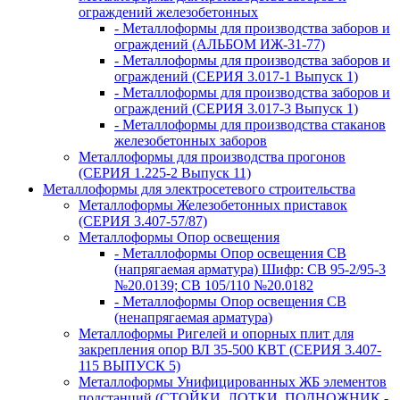
ограждений железобетонных
- Металлоформы для производства заборов и
ограждений (АЛЬБОМ ИЖ-31-77)
- Металлоформы для производства заборов и
ограждений (СЕРИЯ 3.017-1 Выпуск 1)
- Металлоформы для производства заборов и
ограждений (СЕРИЯ 3.017-3 Выпуск 1)
- Металлоформы для производства стаканов
железобетонных заборов
Металлоформы для производства прогонов
(СЕРИЯ 1.225-2 Выпуск 11)
Металлоформы для электросетевого строительства
Металлоформы Железобетонных приставок
(СЕРИЯ 3.407-57/87)
Металлоформы Опор освещения
- Металлоформы Опор освещения СВ
(напрягаемая арматура) Шифр: СВ 95-2/95-3
№20.0139; СВ 105/110 №20.0182
- Металлоформы Опор освещения СВ
(ненапрягаемая арматура)
Металлоформы Ригелей и опорных плит для
закрепления опор ВЛ 35-500 КВТ (СЕРИЯ 3.407-
115 ВЫПУСК 5)
Металлоформы Унифицированных ЖБ элементов
подстанций (СТОЙКИ, ЛОТКИ, ПОДНОЖНИК -