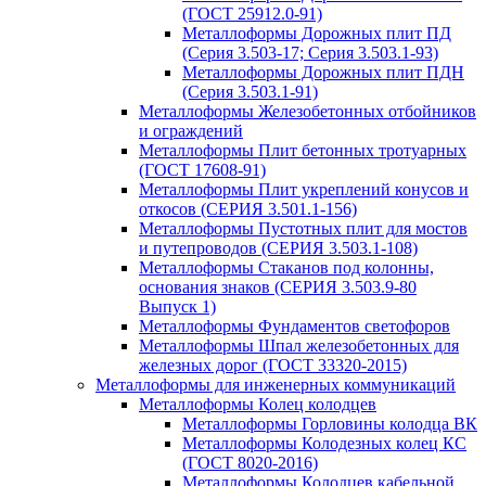
(ГОСТ 25912.0-91)
Металлоформы Дорожных плит ПД
(Серия 3.503-17; Серия 3.503.1-93)
Металлоформы Дорожных плит ПДН
(Серия 3.503.1-91)
Металлоформы Железобетонных отбойников
и ограждений
Металлоформы Плит бетонных тротуарных
(ГОСТ 17608-91)
Металлоформы Плит укреплений конусов и
откосов (СЕРИЯ 3.501.1-156)
Металлоформы Пустотных плит для мостов
и путепроводов (СЕРИЯ 3.503.1-108)
Металлоформы Стаканов под колонны,
основания знаков (СЕРИЯ 3.503.9-80
Выпуск 1)
Металлоформы Фундаментов светофоров
Металлоформы Шпал железобетонных для
железных дорог (ГОСТ 33320-2015)
Металлоформы для инженерных коммуникаций
Металлоформы Колец колодцев
Металлоформы Горловины колодца ВК
Металлоформы Колодезных колец КС
(ГОСТ 8020-2016)
Металлоформы Колодцев кабельной