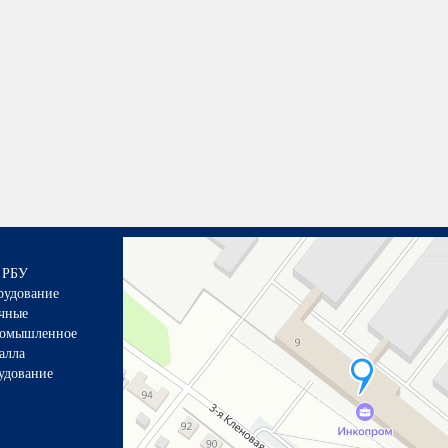
 РБУ
рудование
чные
ромышленное
алла
удование