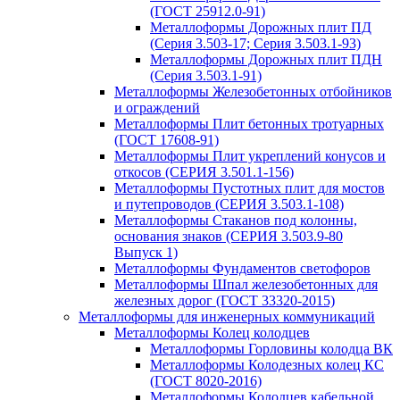
(ГОСТ 25912.0-91)
Металлоформы Дорожных плит ПД
(Серия 3.503-17; Серия 3.503.1-93)
Металлоформы Дорожных плит ПДН
(Серия 3.503.1-91)
Металлоформы Железобетонных отбойников
и ограждений
Металлоформы Плит бетонных тротуарных
(ГОСТ 17608-91)
Металлоформы Плит укреплений конусов и
откосов (СЕРИЯ 3.501.1-156)
Металлоформы Пустотных плит для мостов
и путепроводов (СЕРИЯ 3.503.1-108)
Металлоформы Стаканов под колонны,
основания знаков (СЕРИЯ 3.503.9-80
Выпуск 1)
Металлоформы Фундаментов светофоров
Металлоформы Шпал железобетонных для
железных дорог (ГОСТ 33320-2015)
Металлоформы для инженерных коммуникаций
Металлоформы Колец колодцев
Металлоформы Горловины колодца ВК
Металлоформы Колодезных колец КС
(ГОСТ 8020-2016)
Металлоформы Колодцев кабельной