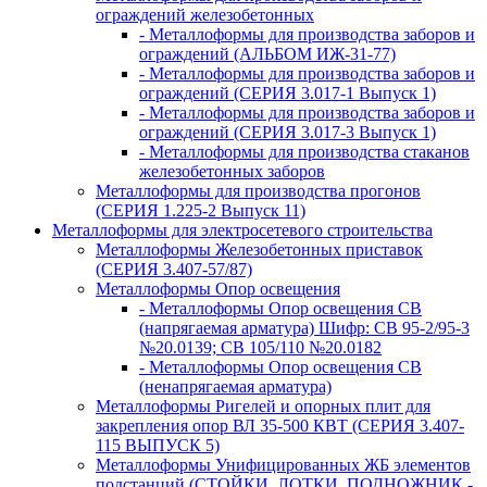
ограждений железобетонных
- Металлоформы для производства заборов и
ограждений (АЛЬБОМ ИЖ-31-77)
- Металлоформы для производства заборов и
ограждений (СЕРИЯ 3.017-1 Выпуск 1)
- Металлоформы для производства заборов и
ограждений (СЕРИЯ 3.017-3 Выпуск 1)
- Металлоформы для производства стаканов
железобетонных заборов
Металлоформы для производства прогонов
(СЕРИЯ 1.225-2 Выпуск 11)
Металлоформы для электросетевого строительства
Металлоформы Железобетонных приставок
(СЕРИЯ 3.407-57/87)
Металлоформы Опор освещения
- Металлоформы Опор освещения СВ
(напрягаемая арматура) Шифр: СВ 95-2/95-3
№20.0139; СВ 105/110 №20.0182
- Металлоформы Опор освещения СВ
(ненапрягаемая арматура)
Металлоформы Ригелей и опорных плит для
закрепления опор ВЛ 35-500 КВТ (СЕРИЯ 3.407-
115 ВЫПУСК 5)
Металлоформы Унифицированных ЖБ элементов
подстанций (СТОЙКИ, ЛОТКИ, ПОДНОЖНИК -