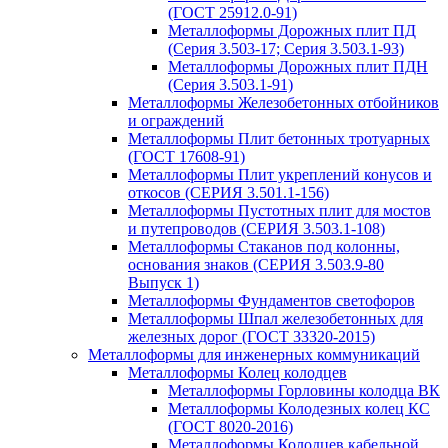
(ГОСТ 25912.0-91)
Металлоформы Дорожных плит ПД
(Серия 3.503-17; Серия 3.503.1-93)
Металлоформы Дорожных плит ПДН
(Серия 3.503.1-91)
Металлоформы Железобетонных отбойников
и ограждений
Металлоформы Плит бетонных тротуарных
(ГОСТ 17608-91)
Металлоформы Плит укреплений конусов и
откосов (СЕРИЯ 3.501.1-156)
Металлоформы Пустотных плит для мостов
и путепроводов (СЕРИЯ 3.503.1-108)
Металлоформы Стаканов под колонны,
основания знаков (СЕРИЯ 3.503.9-80
Выпуск 1)
Металлоформы Фундаментов светофоров
Металлоформы Шпал железобетонных для
железных дорог (ГОСТ 33320-2015)
Металлоформы для инженерных коммуникаций
Металлоформы Колец колодцев
Металлоформы Горловины колодца ВК
Металлоформы Колодезных колец КС
(ГОСТ 8020-2016)
Металлоформы Колодцев кабельной