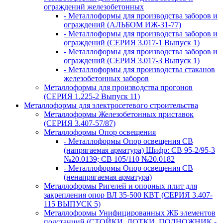
ограждений железобетонных
- Металлоформы для производства заборов и
ограждений (АЛЬБОМ ИЖ-31-77)
- Металлоформы для производства заборов и
ограждений (СЕРИЯ 3.017-1 Выпуск 1)
- Металлоформы для производства заборов и
ограждений (СЕРИЯ 3.017-3 Выпуск 1)
- Металлоформы для производства стаканов
железобетонных заборов
Металлоформы для производства прогонов
(СЕРИЯ 1.225-2 Выпуск 11)
Металлоформы для электросетевого строительства
Металлоформы Железобетонных приставок
(СЕРИЯ 3.407-57/87)
Металлоформы Опор освещения
- Металлоформы Опор освещения СВ
(напрягаемая арматура) Шифр: СВ 95-2/95-3
№20.0139; СВ 105/110 №20.0182
- Металлоформы Опор освещения СВ
(ненапрягаемая арматура)
Металлоформы Ригелей и опорных плит для
закрепления опор ВЛ 35-500 КВТ (СЕРИЯ 3.407-
115 ВЫПУСК 5)
Металлоформы Унифицированных ЖБ элементов
подстанций (СТОЙКИ, ЛОТКИ, ПОДНОЖНИК -