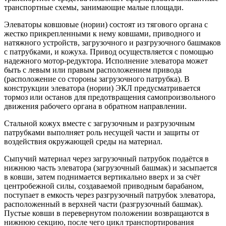
транспортные схемы, занимающие малые площади.
Элеваторы ковшовые (нории) состоят из тягового органа с
жестко прикрепленными к нему ковшами, приводного и
натяжного устройств, загрузочного и разгрузочного башмаков
с патрубками, и кожуха. Привод осуществляется с помощью
надежного мотор-редуктора. Исполнение элеватора может
быть с левым или правым расположением привода
(расположение со стороны загрузочного патрубка). В
конструкции элеватора (нории) ЭКЛ предусматривается
тормоз или останов для предотвращения самопроизвольного
движения рабочего органа в обратном направлении.
Стальной кожух вместе с загрузочным и разгрузочным
патрубками выполняет роль несущей части и защиты от
воздействия окружающей среды на материал.
Сыпучий материал через загрузочный патрубок подаётся в
нижнюю часть элеватора (загрузочный башмак) и засыпается
в ковши, затем поднимается вертикально вверх и за счёт
центробежной силы, создаваемой приводным барабаном,
поступает в емкость через разгрузочный патрубок элеватора,
расположенный в верхней части (разгрузочный башмак).
Пустые ковши в перевернутом положении возвращаются в
нижнюю секцию, после чего цикл транспортирования