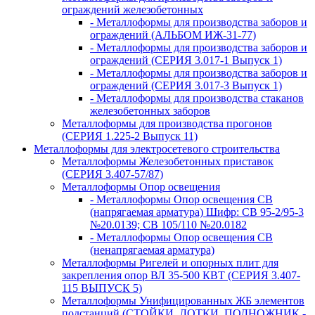
ограждений железобетонных
- Металлоформы для производства заборов и
ограждений (АЛЬБОМ ИЖ-31-77)
- Металлоформы для производства заборов и
ограждений (СЕРИЯ 3.017-1 Выпуск 1)
- Металлоформы для производства заборов и
ограждений (СЕРИЯ 3.017-3 Выпуск 1)
- Металлоформы для производства стаканов
железобетонных заборов
Металлоформы для производства прогонов
(СЕРИЯ 1.225-2 Выпуск 11)
Металлоформы для электросетевого строительства
Металлоформы Железобетонных приставок
(СЕРИЯ 3.407-57/87)
Металлоформы Опор освещения
- Металлоформы Опор освещения СВ
(напрягаемая арматура) Шифр: СВ 95-2/95-3
№20.0139; СВ 105/110 №20.0182
- Металлоформы Опор освещения СВ
(ненапрягаемая арматура)
Металлоформы Ригелей и опорных плит для
закрепления опор ВЛ 35-500 КВТ (СЕРИЯ 3.407-
115 ВЫПУСК 5)
Металлоформы Унифицированных ЖБ элементов
подстанций (СТОЙКИ, ЛОТКИ, ПОДНОЖНИК -