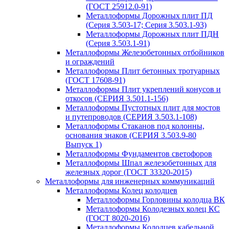
(ГОСТ 25912.0-91)
Металлоформы Дорожных плит ПД
(Серия 3.503-17; Серия 3.503.1-93)
Металлоформы Дорожных плит ПДН
(Серия 3.503.1-91)
Металлоформы Железобетонных отбойников
и ограждений
Металлоформы Плит бетонных тротуарных
(ГОСТ 17608-91)
Металлоформы Плит укреплений конусов и
откосов (СЕРИЯ 3.501.1-156)
Металлоформы Пустотных плит для мостов
и путепроводов (СЕРИЯ 3.503.1-108)
Металлоформы Стаканов под колонны,
основания знаков (СЕРИЯ 3.503.9-80
Выпуск 1)
Металлоформы Фундаментов светофоров
Металлоформы Шпал железобетонных для
железных дорог (ГОСТ 33320-2015)
Металлоформы для инженерных коммуникаций
Металлоформы Колец колодцев
Металлоформы Горловины колодца ВК
Металлоформы Колодезных колец КС
(ГОСТ 8020-2016)
Металлоформы Колодцев кабельной